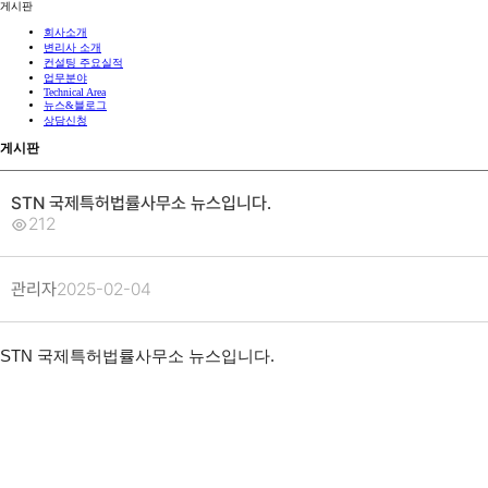
게시판
회사소개
변리사 소개
컨설팅 주요실적
업무분야
Technical Area
뉴스&블로그
상담신청
게시판
STN 국제특허법률사무소 뉴스입니다.
212
관리자
2025-02-04
STN 국제특허법률사무소 뉴스입니다.