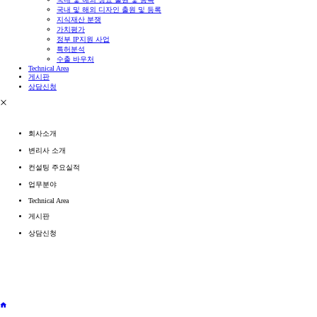
국내 및 해외 디자인 출원 및 등록
지식재산 분쟁
가치평가
정부 IP지원 사업
특허분석
수출 바우처
Technical Area
게시판
상담신청
회사소개
변리사 소개
컨설팅 주요실적
업무분야
Technical Area
게시판
상담신청